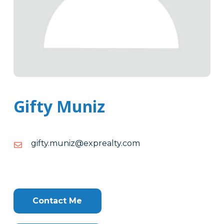
Gifty Muniz
moc.ytlaerpxe@zinum.ytfig
moc.ytlaerpxe@zinum.ytfig
Tags
Info
Clone
Here
Contact Me