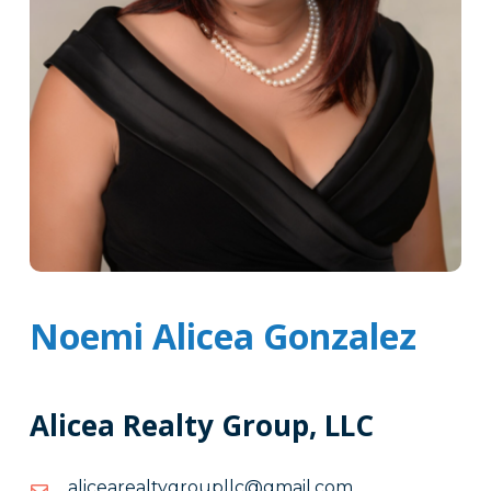
Noemi Alicea Gonzalez
Alicea Realty Group, LLC
moc.liamg@cllpuorgytlaeraecila
moc.liamg@cllpuorgytlaeraecila