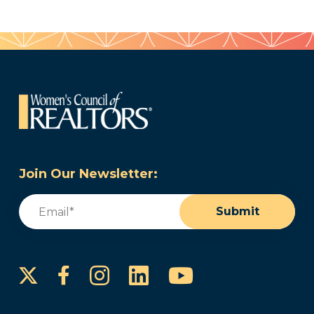
Join Our Newsletter:
Email
(Required)
Submit
Instagram
LinkedIn
YouTube
Facebook