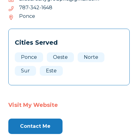
8461-
8461-243-787
243-
Ponce
787
Tags
Info
Cities Served
Clone
Here
Ponce
Oeste
Norte
Sur
Este
Visit My Website
Contact Me