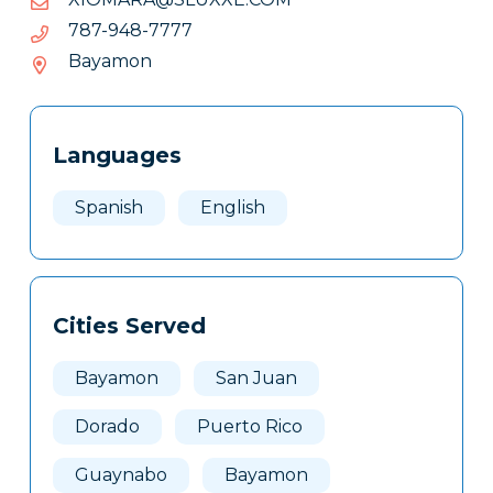
7777-
7777-849-787
849-
Bayamon
787
Tags
Info
Languages
Clone
Here
Spanish
English
Cities Served
Bayamon
San Juan
Dorado
Puerto Rico
Guaynabo
Bayamon