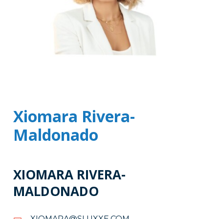
Xiomara Rivera-
Maldonado
XIOMARA RIVERA-
MALDONADO
MOC.EXXULS@ARAMOIX
MOC.EXXULS@ARAMOIX